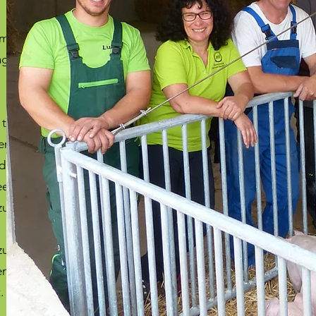
em
ng
ät
er
d.
ee
zu
zu
en
.