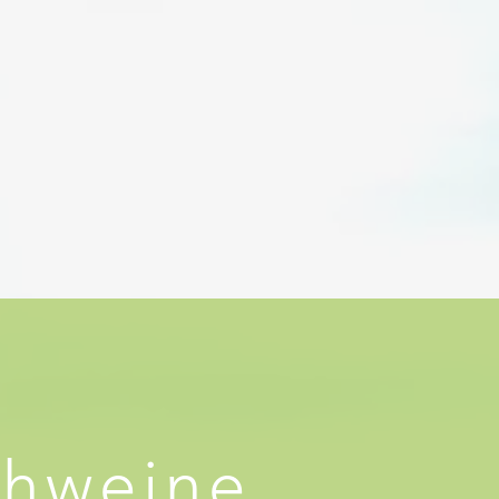
huppen
Gästebuch
Mehr
chweine