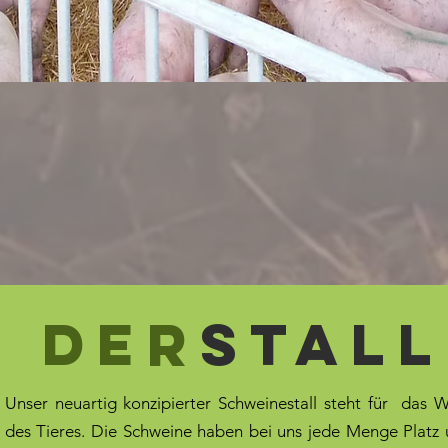
Der
Stall
Unser neuartig konzipierter Schweinestall steht für das 
des Tieres. Die Schweine haben bei uns jede Menge Platz