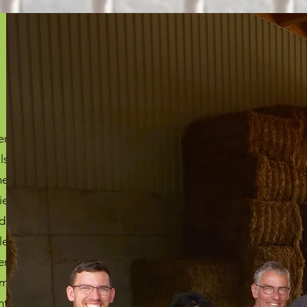
er
ls
ne
ie
d,
le
er
im
ht